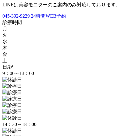
LINEは美容モニターのご案内のみ対応しております。
045-392-9229
24時間WEB予約
診療時間
月
火
水
木
金
土
日/祝
9：00～13：00
14：30～18：00