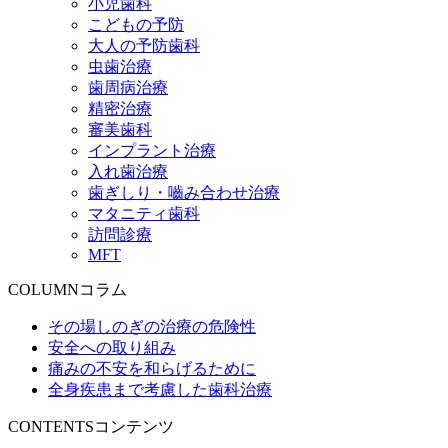
小児歯科
こどもの予防
大人の予防歯科
虫歯治療
歯周病治療
精密治療
審美歯科
インプラント治療
入れ歯治療
歯ぎしり・嚙み合わせ治療
マタニティ歯科
訪問診療
MFT
COLUMN
コラム
その場しのぎの治療の危険性
安全への取り組み
痛みの不安を和らげるために
全身疾患まで考慮した歯科治療
CONTENTS
コンテンツ