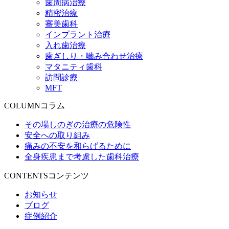
歯周病治療
精密治療
審美歯科
インプラント治療
入れ歯治療
歯ぎしり・嚙み合わせ治療
マタニティ歯科
訪問診療
MFT
COLUMN
コラム
その場しのぎの治療の危険性
安全への取り組み
痛みの不安を和らげるために
全身疾患まで考慮した歯科治療
CONTENTS
コンテンツ
お知らせ
ブログ
症例紹介