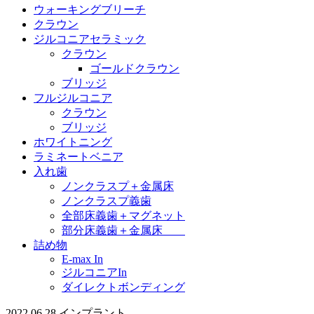
ウォーキングブリーチ
クラウン
ジルコニアセラミック
クラウン
ゴールドクラウン
ブリッジ
フルジルコニア
クラウン
ブリッジ
ホワイトニング
ラミネートベニア
入れ歯
ノンクラスプ＋金属床
ノンクラスプ義歯
全部床義歯＋マグネット
部分床義歯＋金属床
詰め物
E-max In
ジルコニアIn
ダイレクトボンディング
2022.06.28
インプラント