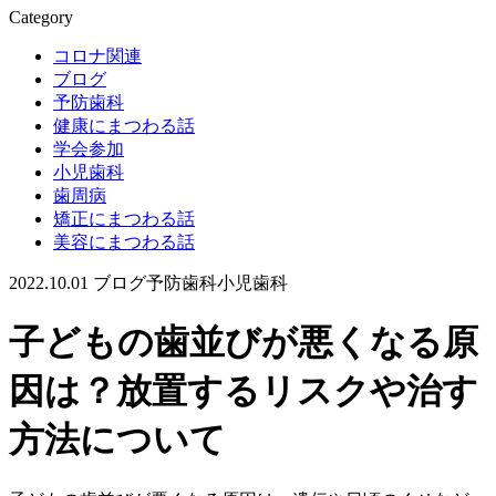
Category
コロナ関連
ブログ
予防歯科
健康にまつわる話
学会参加
小児歯科
歯周病
矯正にまつわる話
美容にまつわる話
2022.10.01
ブログ
予防歯科
小児歯科
子どもの歯並びが悪くなる原
因は？放置するリスクや治す
方法について