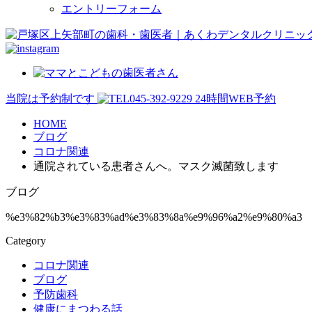
エントリーフォーム
当院は予約制です
045-392-9229
24時間WEB予約
HOME
ブログ
コロナ関連
通院されている患者さんへ。マスク滅菌致します
ブログ
%e3%82%b3%e3%83%ad%e3%83%8a%e9%96%a2%e9%80%a3
Category
コロナ関連
ブログ
予防歯科
健康にまつわる話